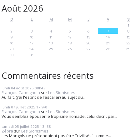
Août 2026
D
L
M
M
J
V
S
1
2
3
4
5
6
7
8
9
10
11
12
13
14
15
16
17
18
19
20
21
22
23
24
25
26
27
28
29
30
31
Commentaires récents
lundi 04
août 2025
08h49
François Carmignola
sur
Les Sionismes
Au fait, (j'ai l'esprit de l'escalier) au sujet du...
lundi 07
juillet 2025
17h40
François Carmignola
sur
Les Sionismes
Vous semblez épouser le tropisme nomade, celui décrit par...
samedi 05
juillet 2025
13h38
Zébra
sur
Les Sionismes
Les Mongols ne prétendaient pas être "civilisés" comme...