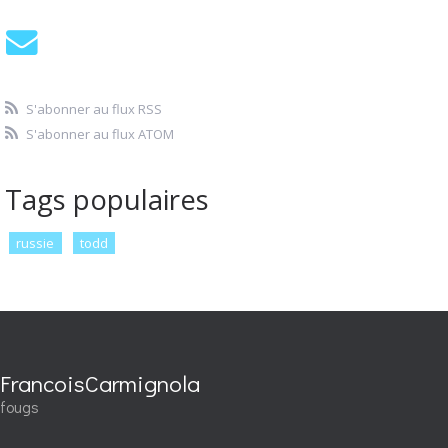
S'abonner au flux RSS
S'abonner au flux ATOM
Tags populaires
russie
todd
FrancoisCarmignola
fougs