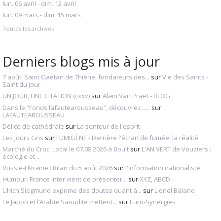
lun. 06 avril - dim. 12 avril
lun. 09 mars - dim. 15 mars
Toutes les archives
Derniers blogs mis à jour
7 août. Saint Gaëtan de Thiène, fondateurs des...
sur
Vie des Saints -
Saint du jour
UN JOUR, UNE CITATION (cxxv)
sur
Alain Van Praet - BLOG
Dans le ”Fonds lafautearousseau”, découvrez......
sur
LAFAUTEAROUSSEAU
Délice de cathédrale
sur
La senteur de l'esprit
Les Jours Gris
sur
FUMIGÈNE - Derrière l'écran de fumée, la réalité
Marché du Croc' Local le 07.08.2026 à Boult
sur
L'AN VERT de Vouziers :
écologie et...
Russie-Ukraine : Bilan du 5 août 2026
sur
l'information nationaliste
Humour. France Inter vient de présenter...
sur
XYZ, ABCD
Ulrich Siegmund exprime des doutes quant à...
sur
Lionel Baland
Le Japon et l’Arabie Saoudite mettent...
sur
Euro-Synergies