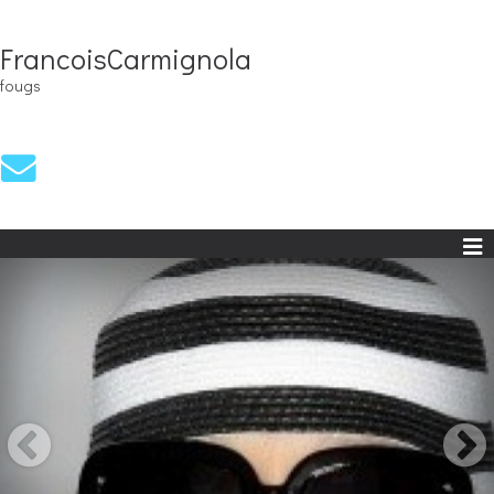
FrancoisCarmignola
fougs