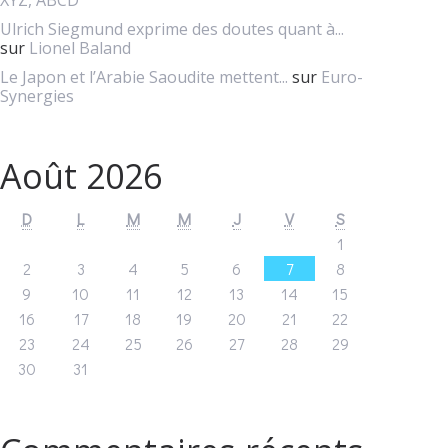
XYZ, ABCD
Ulrich Siegmund exprime des doutes quant à...
sur
Lionel Baland
Le Japon et l’Arabie Saoudite mettent...
sur
Euro-
Synergies
Août 2026
D
L
M
M
J
V
S
1
2
3
4
5
6
7
8
9
10
11
12
13
14
15
16
17
18
19
20
21
22
23
24
25
26
27
28
29
30
31