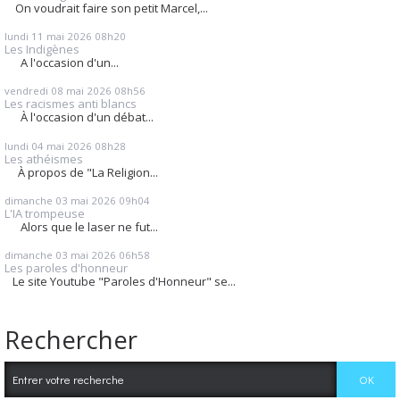
On voudrait faire son petit Marcel,...
lundi 11
mai 2026
08h20
Les Indigènes
A l'occasion d'un...
vendredi 08
mai 2026
08h56
Les racismes anti blancs
À l'occasion d'un débat...
lundi 04
mai 2026
08h28
Les athéismes
À propos de "La Religion...
dimanche 03
mai 2026
09h04
L'IA trompeuse
Alors que le laser ne fut...
dimanche 03
mai 2026
06h58
Les paroles d'honneur
Le site Youtube "Paroles d'Honneur" se...
Rechercher