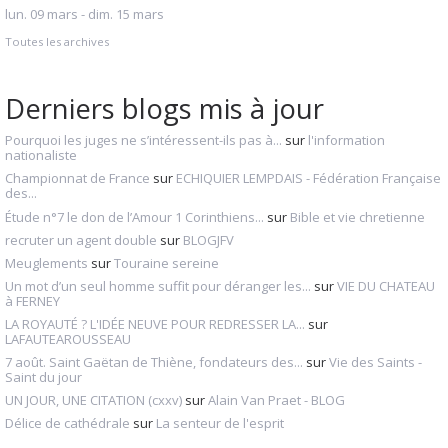
lun. 09 mars - dim. 15 mars
Toutes les archives
Derniers blogs mis à jour
Pourquoi les juges ne s’intéressent-ils pas à...
sur
l'information
nationaliste
Championnat de France
sur
ECHIQUIER LEMPDAIS - Fédération Française
des...
Étude n°7 le don de l’Amour 1 Corinthiens...
sur
Bible et vie chretienne
recruter un agent double
sur
BLOGJFV
Meuglements
sur
Touraine sereine
Un mot d’un seul homme suffit pour déranger les...
sur
VIE DU CHATEAU
à FERNEY
LA ROYAUTÉ ? L'IDÉE NEUVE POUR REDRESSER LA...
sur
LAFAUTEAROUSSEAU
7 août. Saint Gaëtan de Thiène, fondateurs des...
sur
Vie des Saints -
Saint du jour
UN JOUR, UNE CITATION (cxxv)
sur
Alain Van Praet - BLOG
Délice de cathédrale
sur
La senteur de l'esprit