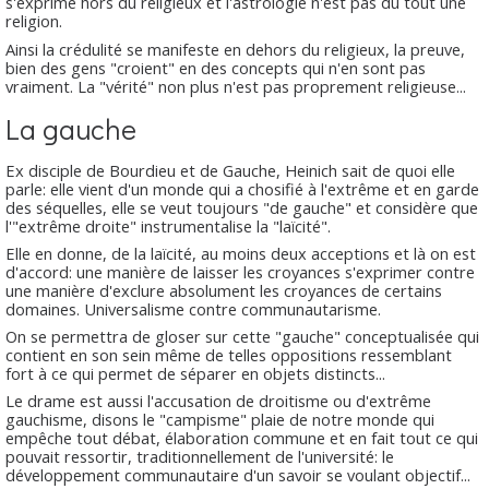
s'exprime hors du religieux et l'astrologie n'est pas du tout une
religion.
Ainsi la crédulité se manifeste en dehors du religieux, la preuve,
bien des gens "croient" en des concepts qui n'en sont pas
vraiment. La "vérité" non plus n'est pas proprement religieuse...
La gauche
Ex disciple de Bourdieu et de Gauche, Heinich sait de quoi elle
parle: elle vient d'un monde qui a chosifié à l'extrême et en garde
des séquelles, elle se veut toujours "de gauche" et considère que
l'"extrême droite" instrumentalise la "laïcité".
Elle en donne, de la laïcité, au moins deux acceptions et là on est
d'accord: une manière de laisser les croyances s'exprimer contre
une manière d'exclure absolument les croyances de certains
domaines. Universalisme contre communautarisme.
On se permettra de gloser sur cette "gauche" conceptualisée qui
contient en son sein même de telles oppositions ressemblant
fort à ce qui permet de séparer en objets distincts...
Le drame est aussi l'accusation de droitisme ou d'extrême
gauchisme, disons le "campisme" plaie de notre monde qui
empêche tout débat, élaboration commune et en fait tout ce qui
pouvait ressortir, traditionnellement de l'université: le
développement communautaire d'un savoir se voulant objectif...