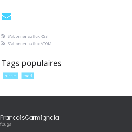
S'abonner au flux RSS
S'abonner au flux ATOM
Tags populaires
russie
todd
FrancoisCarmignola
fougs