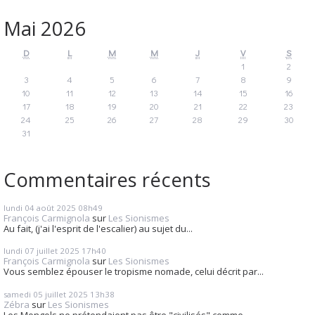
Mai 2026
D
L
M
M
J
V
S
1
2
3
4
5
6
7
8
9
10
11
12
13
14
15
16
17
18
19
20
21
22
23
24
25
26
27
28
29
30
31
Commentaires récents
lundi 04
août 2025
08h49
François Carmignola
sur
Les Sionismes
Au fait, (j'ai l'esprit de l'escalier) au sujet du...
lundi 07
juillet 2025
17h40
François Carmignola
sur
Les Sionismes
Vous semblez épouser le tropisme nomade, celui décrit par...
samedi 05
juillet 2025
13h38
Zébra
sur
Les Sionismes
Les Mongols ne prétendaient pas être "civilisés" comme...