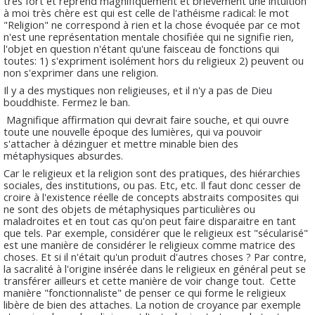
très fort et reprend magnifiquement et brièvement une intuition
à moi très chère est qui est celle de l'athéisme radical: le mot
"Religion" ne correspond à rien et la chose évoquée par ce mot
n'est une représentation mentale chosifiée qui ne signifie rien,
l'objet en question n'étant qu'une faisceau de fonctions qui
toutes: 1) s'expriment isolément hors du religieux 2) peuvent ou
non s'exprimer dans une religion.
Il y a des mystiques non religieuses, et il n'y a pas de Dieu
bouddhiste. Fermez le ban.
Magnifique affirmation qui devrait faire souche, et qui ouvre
toute une nouvelle époque des lumières, qui va pouvoir
s'attacher à dézinguer et mettre minable bien des
métaphysiques absurdes.
Car le religieux et la religion sont des pratiques, des hiérarchies
sociales, des institutions, ou pas. Etc, etc. Il faut donc cesser de
croire à l'existence réelle de concepts abstraits composites qui
ne sont des objets de métaphysiques particulières ou
maladroites et en tout cas qu'on peut faire disparaitre en tant
que tels. Par exemple, considérer que le religieux est "sécularisé"
est une manière de considérer le religieux comme matrice des
choses. Et si il n'était qu'un produit d'autres choses ? Par contre,
la sacralité à l'origine insérée dans le religieux en général peut se
transférer ailleurs et cette manière de voir change tout. Cette
manière "fonctionnaliste" de penser ce qui forme le religieux
libère de bien des attaches. La notion de croyance par exemple