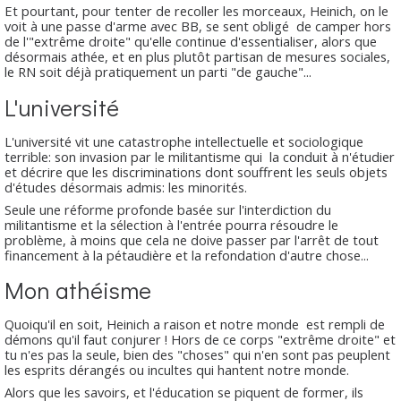
Et pourtant, pour tenter de recoller les morceaux, Heinich, on le
voit à une passe d'arme avec BB, se sent obligé de camper hors
de l'"extrême droite" qu'elle continue d'essentialiser, alors que
désormais athée, et en plus plutôt partisan de mesures sociales,
le RN soit déjà pratiquement un parti "de gauche"...
L'université
L'université vit une catastrophe intellectuelle et sociologique
terrible: son invasion par le militantisme qui la conduit à n'étudier
et décrire que les discriminations dont souffrent les seuls objets
d'études désormais admis: les minorités.
Seule une réforme profonde basée sur l'interdiction du
militantisme et la sélection à l'entrée pourra résoudre le
problème, à moins que cela ne doive passer par l'arrêt de tout
financement à la pétaudière et la refondation d'autre chose...
Mon athéisme
Quoiqu'il en soit, Heinich a raison et notre monde est rempli de
démons qu'il faut conjurer ! Hors de ce corps "extrême droite" et
tu n'es pas la seule, bien des "choses" qui n'en sont pas peuplent
les esprits dérangés ou incultes qui hantent notre monde.
Alors que les savoirs, et l'éducation se piquent de former, ils